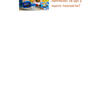
ланчбокс та що у
нього покласти?