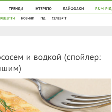
ТРЕНДИ
ІНТЕРВ'Ю
ЛАЙФХАКИ
F&M-РІД
РЕЦЕПТИ
НОВИНИ
ГІД
СЕЛЕБРІТІ
ососем и водкой (спойлер:
йшим)