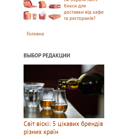
бокси для
доставки від кафе
та ресторанів?
Головна
ВЫБОР РЕДАКЦИИ
Світ віскі: 5 цікавих брендів
різних країн