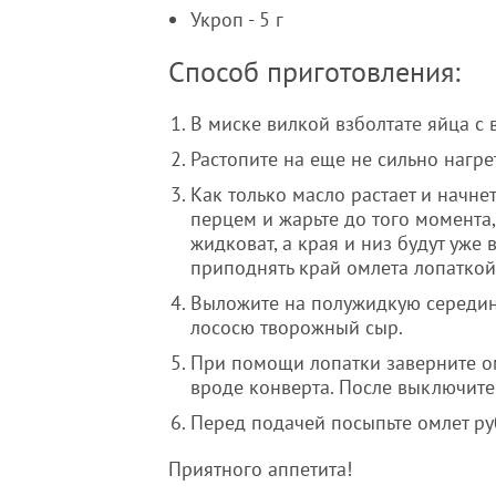
Укроп - 5 г
Способ приготовления:
В миске вилкой взболтате яйца с 
Растопите на еще не сильно нагр
Как только масло растает и начне
перцем и жарьте до того момента,
жидковат, а края и низ будут уже
приподнять край омлета лопаткой
Выложите на полужидкую середину
лососю творожный сыр.
При помощи лопатки заверните омл
вроде конверта. После выключите
Перед подачей посыпьте омлет р
Приятного аппетита!