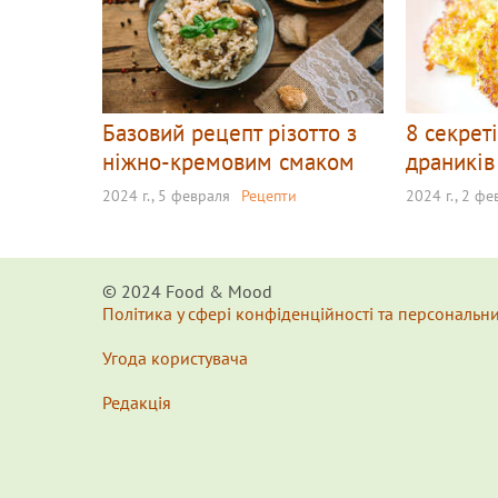
Базовий рецепт різотто з
8 секрет
ніжно-кремовим смаком
драників
2024 г., 5 февраля
Рецепти
2024 г., 2 ф
© 2024 Food & Мood
Політика у сфері конфіденційності та персональн
Угода користувача
Редакція