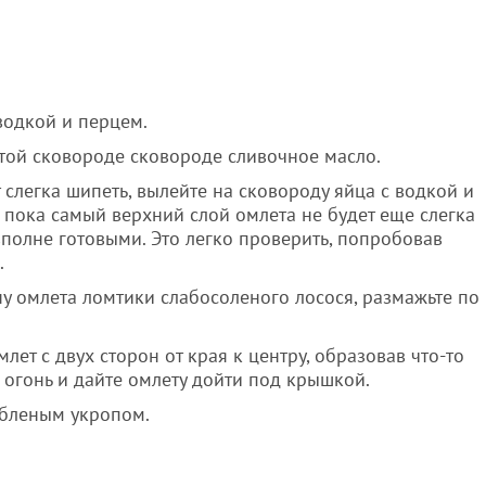
водкой и перцем.
етой сковороде сковороде сливочное масло.
т слегка шипеть, вылейте на сковороду яйца с водкой и
 пока самый верхний слой омлета не будет еще слегка
 вполне готовыми. Это легко проверить, попробовав
.
 омлета ломтики слабосоленого лосося, размажьте по
ет с двух сторон от края к центру, образовав что-то
 огонь и дайте омлету дойти под крышкой.
убленым укропом.