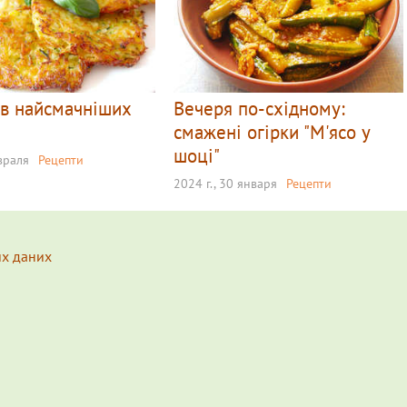
ів найсмачніших
Вечеря по-східному:
смажені огірки "М'ясо у
шоці"
евраля
Рецепти
2024 г., 30 января
Рецепти
их даних