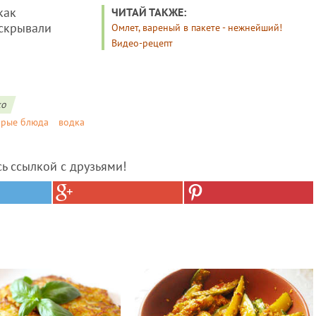
как
ЧИТАЙ ТАКЖЕ:
аскрывали
Омлет, вареный в пакете - нежнейший!
Видео-рецепт
ко
орые блюда
водка
сь ссылкой с друзьями!