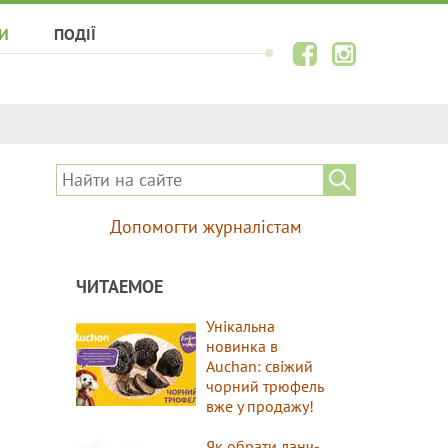
И
ПОДІЇ
Допомогти журналістам
ЧИТАЕМОЕ
Унікальна
новинка в
Auchan: свіжий
чорний трюфель
вже у продажу!
Як обрати ланч-