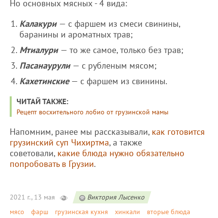
Но основных мясных - 4 вида:
Калакури
— с фаршем из смеси свинины,
баранины и ароматных трав;
Мтиалури
— то же самое, только без трав;
Пасанаурули
— с рубленым мясом;
Кахетинские
— с фаршем из свинины.
ЧИТАЙ ТАКЖЕ:
Рецепт восхительного лобио от грузинской мамы
Напомним, ранее мы рассказывали,
как готовится
грузинский суп Чихиртма
, а также
советовали,
какие блюда нужно обязательно
попробовать в Грузии
.
2021 г., 13 мая
Виктория Лысенко
мясо
фарш
грузинская кухня
хинкали
вторые блюда