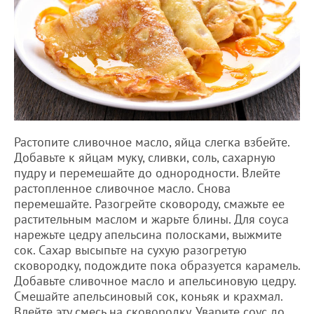
Растопите сливочное масло, яйца слегка взбейте.
Добавьте к яйцам муку, сливки, соль, сахарную
пудру и перемешайте до однородности. Влейте
растопленное сливочное масло. Снова
перемешайте. Разогрейте сковороду, смажьте ее
растительным маслом и жарьте блины. Для соуса
нарежьте цедру апельсина полосками, выжмите
сок. Сахар высыпьте на сухую разогретую
сковородку, подождите пока образуется карамель.
Добавьте сливочное масло и апельсиновую цедру.
Смешайте апельсиновый сок, коньяк и крахмал.
Влейте эту смесь на сковородку. Уварите соус до