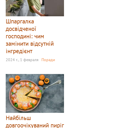
Шпаргалка
досвідченої
господині: чим
замінити відсутній
інгредієнт
2024 г., 1 февраля
Поради
Найбільш
довгоочікуваний пиріг