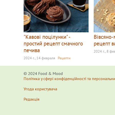
"Кавові поцілунки" -
Вівсяно-
простий рецепт смачного
рецепт в
печива
2024 г., 8 ф
2024 г., 14 февраля
Рецепти
© 2024 Food & Мood
Політика у сфері конфіденційності та персональн
Угода користувача
Редакція