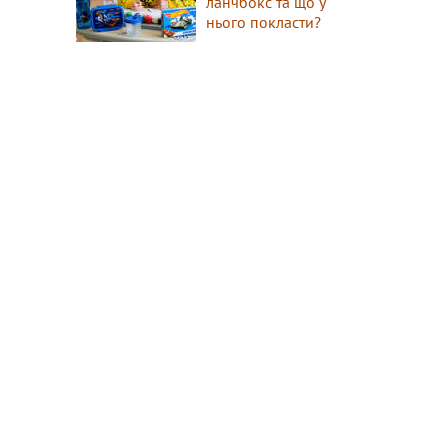
ланчбокс та що у
нього покласти?