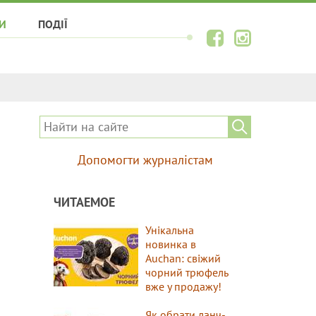
И
ПОДІЇ
Допомогти журналістам
ЧИТАЕМОЕ
Унікальна
новинка в
Auchan: свіжий
чорний трюфель
вже у продажу!
Як обрати ланч-