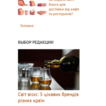
бокси для
доставки від кафе
та ресторанів?
Головна
ВЫБОР РЕДАКЦИИ
Світ віскі: 5 цікавих брендів
різних країн