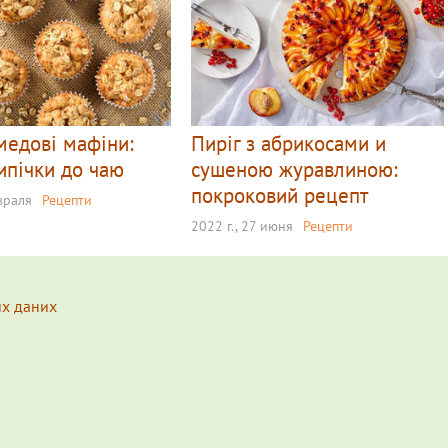
медові мафіни:
Пиріг з абрикосами и
ипічки до чаю
сушеною журавлиною:
покроковий рецепт
евраля
Рецепти
2022 г., 27 июня
Рецепти
их даних