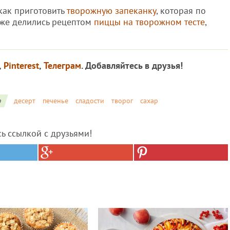
как приготовить
творожную запеканку
, которая по
акже делились рецептом
пиццы на творожном тесте
,
,
Pinterest
,
Телеграм
. Добавляйтесь в друзья!
о
десерт
печенье
сладости
творог
сахар
сь ссылкой с друзьями!