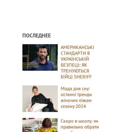
ПОСЛЕДНЕЕ
АМЕРИКАНСЬКІ
СТАНДАРТИ В
УКРАЇНСЬКІЙ
БЕЗПЕЦІ: ЯК
ТРЕНУЮТЬСЯ
БІЙЦІ SHERIFF
Мода для сну:
останні тренди
жіночих піжам
сезону 2024
Скоро в школу: як
правильно обрати