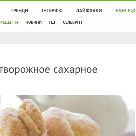
ТРЕНДИ
ІНТЕРВ'Ю
ЛАЙФХАКИ
F&M-РІД
РЕЦЕПТИ
НОВИНИ
ГІД
СЕЛЕБРІТІ
 творожное сахарное