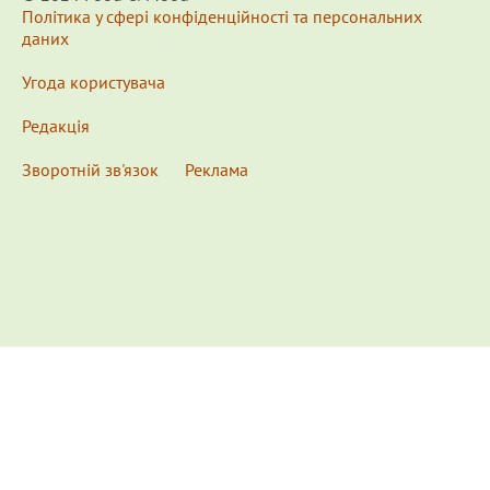
Політика у сфері конфіденційності та персональних
даних
Угода користувача
Редакція
Зворотній зв'язок
Реклама
x
Для удобства пользования сайтом используются
Cookies.
Подробнее...
This website uses Cookies to ensure you get the best
experience on our website.
Learn more...
Ознакомлен(а) /
OK