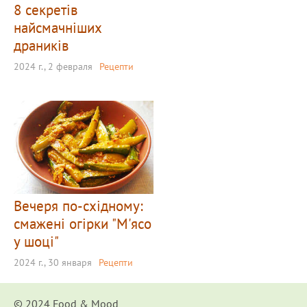
8 секретів
найсмачніших
драників
2024 г., 2 февраля
Рецепти
Вечеря по-східному:
смажені огірки "М'ясо
у шоці"
2024 г., 30 января
Рецепти
© 2024 Food & Мood