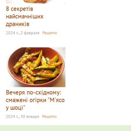
8 секретів
найсмачніших
драників
2024 г., 2 февраля
Рецепти
Вечеря по-східному:
смажені огірки "М'ясо
у шоці"
2024 г., 30 января
Рецепти