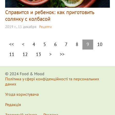
Справится и ребенок: как приготовить
солянку с колбасой
2019 г., 11 декабря
Рецепти
<<
<
4
5
6
7
8
9
10
11
12
13
>
>>
© 2024 Food & Мood
Політика у сфері конфіденційності та персональних
даних
Угода користувача
Редакція
Зворотній зв'язок
Реклама