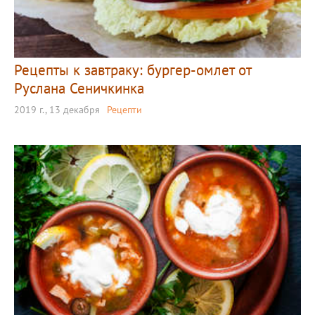
Рецепты к завтраку: бургер-омлет от
Руслана Сеничкинка
2019 г., 13 декабря
Рецепти