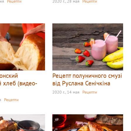
юня
Рецепти
2020 г., 28 мая
Рецепти
онский
Рецепт полуничного смузі
 хлеб (видео-
від Руслана Сенічкіна
2020 г., 14 мая
Рецепти
я
Рецепти