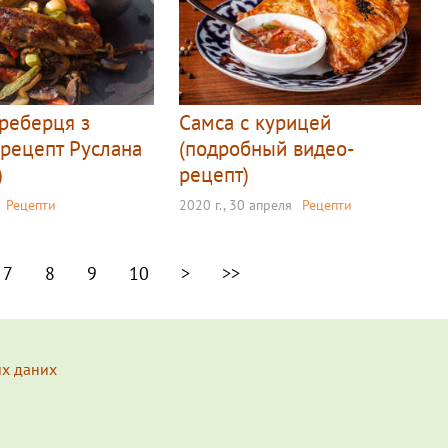
 реберця з
Самса с курицей
(рецепт Руслана
(подробный видео-
)
рецепт)
Рецепти
2020 г., 30 апреля
Рецепти
7
8
9
10
>
>>
их даних