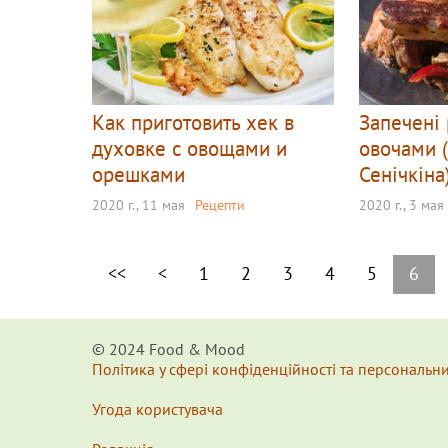
Как приготовить хек в
Запечені
духовке с овощами и
овочами 
орешками
Сенічкіна
2020 г., 11 мая
Рецепти
2020 г., 3 мая
<<
<
1
2
3
4
5
6
© 2024 Food & Мood
Політика у сфері конфіденційності та персональн
Угода користувача