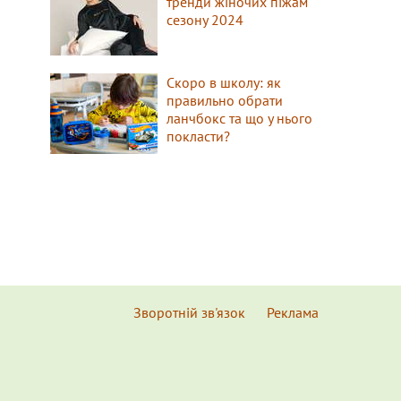
тренди жіночих піжам
сезону 2024
Скоро в школу: як
правильно обрати
ланчбокс та що у нього
покласти?
Зворотній зв'язок
Реклама