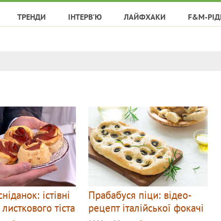
ТРЕНДИ
ІНТЕРВ'Ю
ЛАЙФХАКИ
F&M-РІД
ніданок: істівні
Прабабуся піци: відео-
 листкового тіста
рецепт італійської фокачі