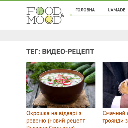
ГОЛОВНА
UAMADE
ТЕГ: ВИДЕО-РЕЦЕПТ
Окрошка на відварі з
Смачний с
ревеню (новий рецепт
троянди з
Руслана Сєнічкіна)