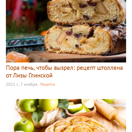
Пора печь, чтобы вызрел: рецепт штоллена
от Лизы Глинской
2021 г., 7 ноября
Рецепти