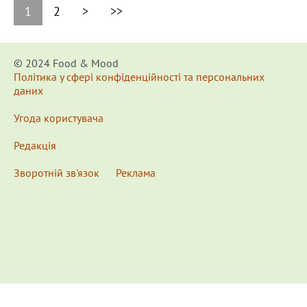
1
2
>
>>
© 2024 Food & Мood
Політика у сфері конфіденційності та персональних
даних
Угода користувача
Редакція
Зворотній зв'язок
Реклама
x
Для удобства пользования сайтом используются