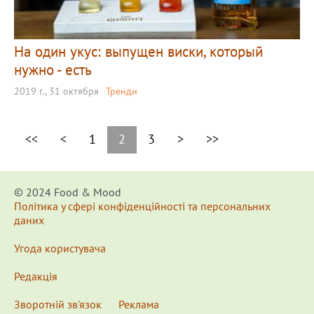
На один укус: выпущен виски, который
нужно - есть
2019 г., 31 октября
Тренди
<<
<
1
2
3
>
>>
© 2024 Food & Мood
Політика у сфері конфіденційності та персональних
даних
Угода користувача
Редакція
Зворотній зв'язок
Реклама