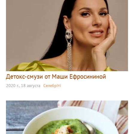
Детокс-смузи от Маши Ефросининой
2020 г., 18 августа
Селебріті