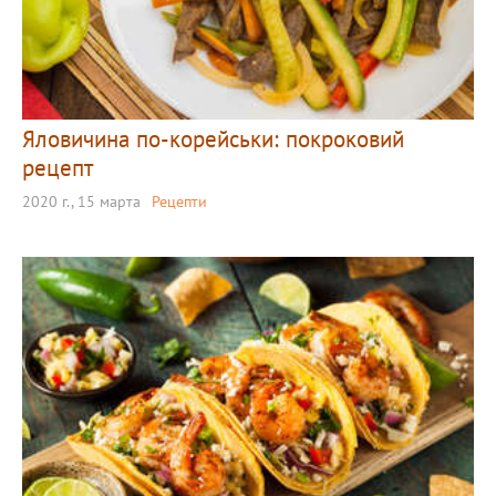
Яловичина по-корейськи: покроковий
рецепт
2020 г., 15 марта
Рецепти