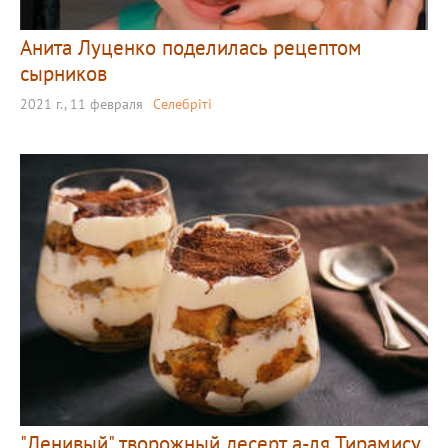
Анита Луценко поделилась рецептом
сырников
2021 г., 11 февраля
Селебріті
"Ленивый" творожный десерт а-ля Тирамису