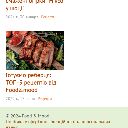
смажені огірки "М'ясо
у шоці"
2024 г., 30 января
Рецепти
Готуємо реберця:
ТОП-5 рецептів від
Food&mood
2022 г., 17 июня
Рецепти
© 2024 Food & Мood
Політика у сфері конфіденційності та персональних
даних