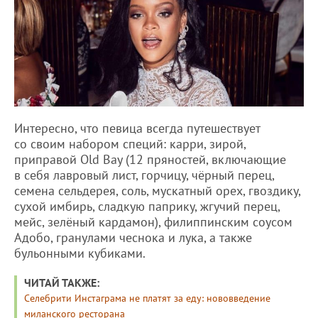
Интересно, что певица всегда путешествует
со своим набором специй: карри, зирой,
приправой Old Bay (12 пряностей, включающие
в себя лавровый лист, горчицу, чёрный перец,
семена сельдерея, соль, мускатный орех, гвоздику,
сухой имбирь, сладкую паприку, жгучий перец,
мейс, зелёный кардамон), филиппинским соусом
Адобо, гранулами чеснока и лука, а также
бульонными кубиками.
ЧИТАЙ ТАКЖЕ:
Селебрити Инстаграма не платят за еду: нововведение
миланского ресторана