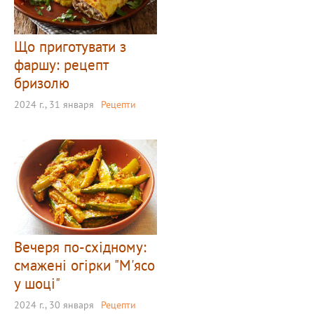
Що приготувати з
фаршу: рецепт
бризолю
2024 г., 31 января
Рецепти
Вечеря по-східному:
смажені огірки "М'ясо
у шоці"
2024 г., 30 января
Рецепти