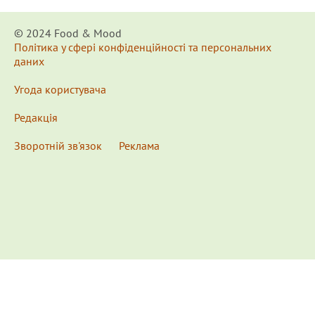
© 2024 Food & Мood
Політика у сфері конфіденційності та персональних
даних
Угода користувача
Редакція
Зворотній зв'язок
Реклама
x
Для удобства пользования сайтом используются
Cookies.
Подробнее...
This website uses Cookies to ensure you get the best