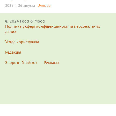
2025 г., 26 августа
UAmade
© 2024 Food & Мood
Політика у сфері конфіденційності та персональних
даних
Угода користувача
Редакція
Зворотній зв'язок
Реклама
x
Для удобства пользования сайтом используются