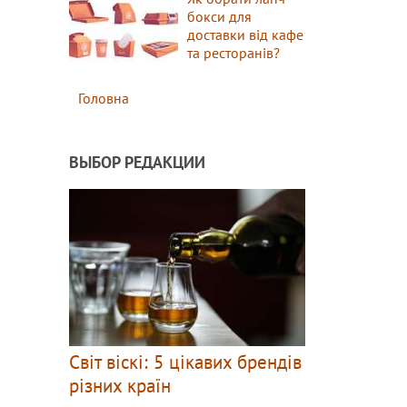
бокси для
доставки від кафе
та ресторанів?
Головна
ВЫБОР РЕДАКЦИИ
Світ віскі: 5 цікавих брендів
різних країн