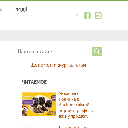
И
ПОДІЇ
Допомогти журналістам
ЧИТАЕМОЕ
Унікальна
новинка в
Auchan: свіжий
чорний трюфель
вже у продажу!
Як обрати ланч-