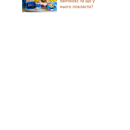
ланчбокс та що у
нього покласти?