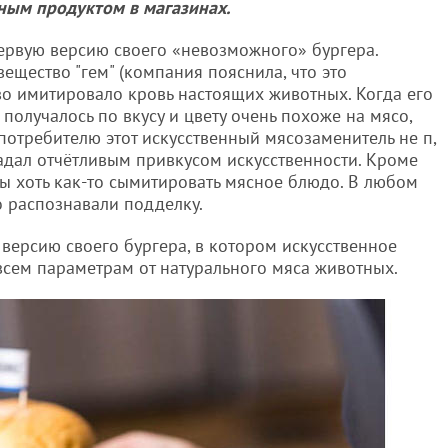
ным продуктом в магазинах.
ервую версию своего «невозможного» бургера.
щество "гем" (компания пояснила, что это
во имитировало кровь настоящих животных. Когда его
 получалось по вкусу и цвету очень похоже на мясо,
 потребителю этот искусственный мясозаменитель не п,
ладал отчётливым привкусом искусственности. Кроме
обы хоть как-то сымитировать мясное блюдо. В любом
о распознавали подделку.
версию своего бургера, в котором искусственное
 всем параметрам от натурального мяса животных.