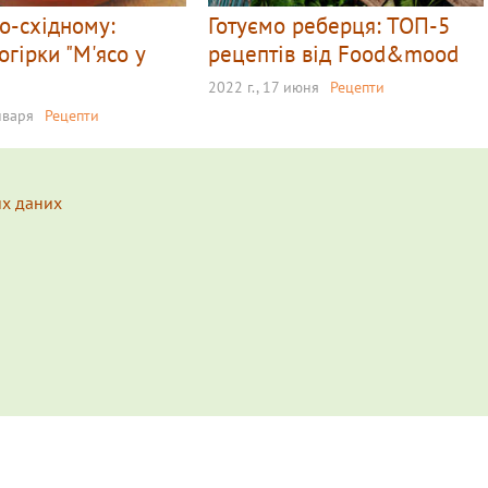
о-східному:
Готуємо реберця: ТОП-5
огірки "М'ясо у
рецептів від Food&mood
2022 г., 17 июня
Рецепти
нваря
Рецепти
их даних
s.
Подробнее...
erience on our website.
Learn more...
Ознакомлен(а) / OK