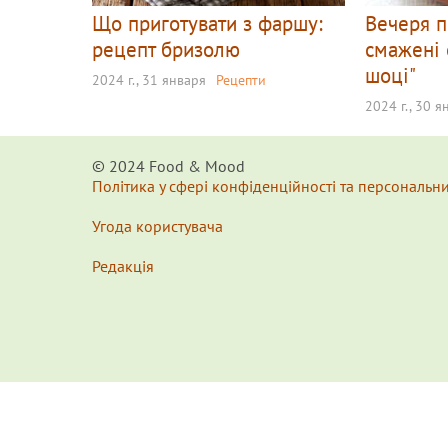
Що приготувати з фаршу:
Вечеря п
рецепт бризолю
смажені 
шоці"
2024 г., 31 января
Рецепти
2024 г., 30 я
© 2024 Food & Мood
Політика у сфері конфіденційності та персональн
Угода користувача
Редакція
x
Для удобства пользования сайтом используются Cookie
This website uses Cookies to ensure you get the best exp