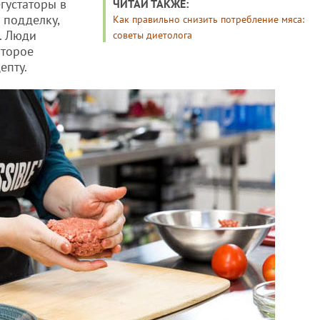
густаторы в
ЧИТАЙ ТАКЖЕ:
 подделку,
Как правильно снизить потребление мяса:
. Люди
советы диетолога
оторое
епту.