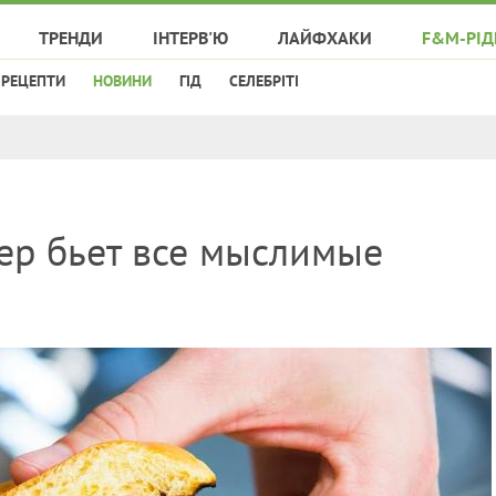
ТРЕНДИ
ІНТЕРВ'Ю
ЛАЙФХАКИ
F&M-РІД
РЕЦЕПТИ
НОВИНИ
ГІД
СЕЛЕБРІТІ
ер бьет все мыслимые