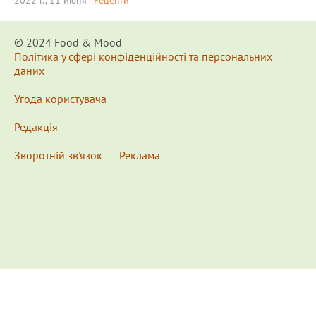
2022 г., 11 июня
Рецепти
© 2024 Food & Мood
Політика у сфері конфіденційності та персональних
даних
Угода користувача
Редакція
Зворотній зв'язок
Реклама
x
Для удобства пользования сайтом используются
Cookies.
Подробнее...