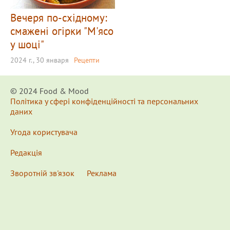
Вечеря по-східному:
смажені огірки "М'ясо
у шоці"
2024 г., 30 января
Рецепти
© 2024 Food & Мood
Політика у сфері конфіденційності та персональних
даних
Угода користувача
Редакція
Зворотній зв'язок
Реклама