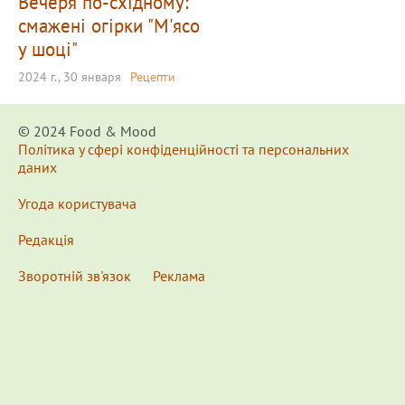
Вечеря по-східному:
смажені огірки "М'ясо
у шоці"
2024 г., 30 января
Рецепти
© 2024 Food & Мood
Політика у сфері конфіденційності та персональних
даних
Угода користувача
Редакція
Зворотній зв'язок
Реклама