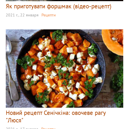
Як приготувати форшмак (відео-рецепт)
2021 г., 22 января
Рецепти
Новий рецепт Сенічкіна: овочеве рагу
"Люся"