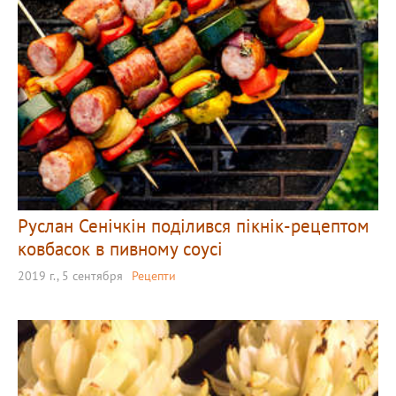
Руслан Сенічкін поділився пікнік-рецептом
ковбасок в пивному соусі
2019 г., 5 сентября
Рецепти