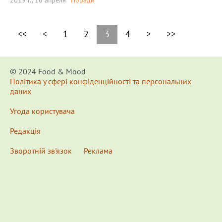
2019 г., 16 апреля
Поради
<<
<
1
2
3
4
>
>>
© 2024 Food & Мood
Політика у сфері конфіденційності та персональних
даних
Угода користувача
Редакція
Зворотній зв'язок
Реклама