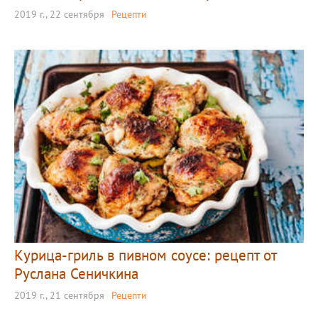
2019 г., 22 сентября
Рецепти
Курица-гриль в пивном соусе: рецепт от
Руслана Сеничкина
2019 г., 21 сентября
Рецепти