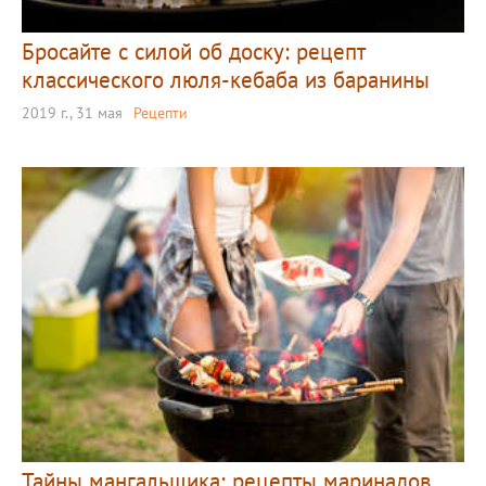
Бросайте с силой об доску: рецепт
классического люля-кебаба из баранины
2019 г., 31 мая
Рецепти
Тайны мангальщика: рецепты маринадов