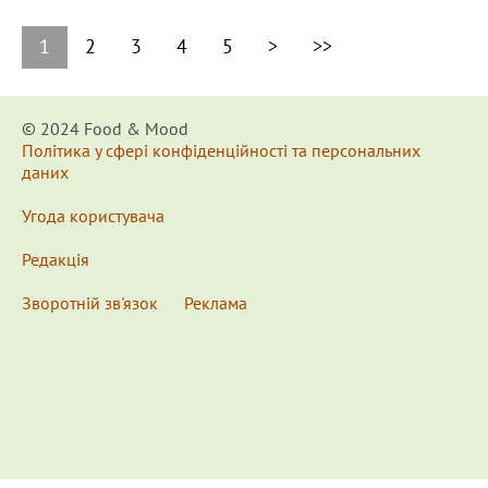
1
2
3
4
5
>
>>
© 2024 Food & Мood
Політика у сфері конфіденційності та персональних
даних
Угода користувача
Редакція
Зворотній зв'язок
Реклама