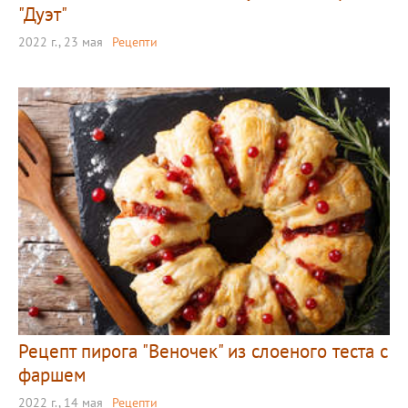
"Дуэт"
2022 г., 23 мая
Рецепти
Рецепт пирога "Веночек" из слоеного теста с
фаршем
2022 г., 14 мая
Рецепти