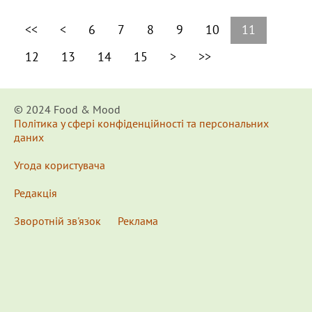
<<
<
6
7
8
9
10
11
12
13
14
15
>
>>
© 2024 Food & Мood
Політика у сфері конфіденційності та персональних
даних
Угода користувача
Редакція
Зворотній зв'язок
Реклама