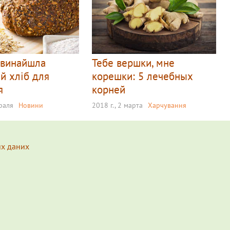
 винайшла
Тебе вершки, мне
й хліб для
корешки: 5 лечебных
я
корней
враля
Новини
2018 г., 2 марта
Харчування
их даних