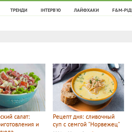
ТРЕНДИ
ІНТЕРВ'Ю
ЛАЙФХАКИ
F&M-РІД
ский салат:
Рецепт дня: сливочный
риготовления и
суп с семгой "Норвежец"
блюда