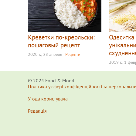
Креветки по-креольски:
Одеситка
пошаговый рецепт
унікальни
схудненн
2020 г., 28 апреля
Рецепти
2019 г., 1 фе
© 2024 Food & Мood
Політика у сфері конфіденційності та персональн
Угода користувача
Редакція