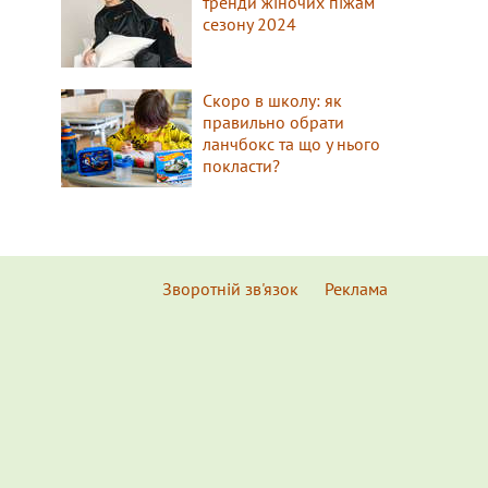
тренди жіночих піжам
сезону 2024
Скоро в школу: як
правильно обрати
ланчбокс та що у нього
покласти?
Зворотній зв'язок
Реклама