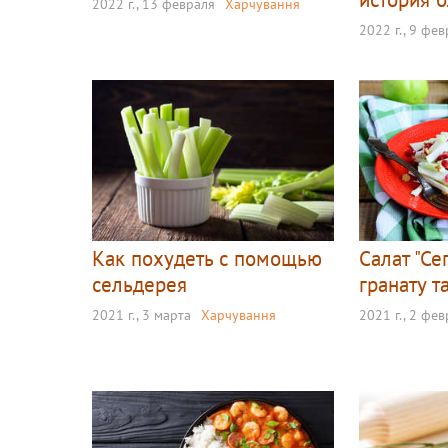
2022 г., 13 февраля
Харчування
2022 г., 9 фе
Как похудеть с помощью
Салат "Се
сельдерея
гранату т
2021 г., 3 марта
Харчування
2021 г., 2 фе