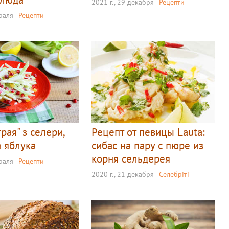
2021 г., 29 декабря
Рецепти
враля
Рецепти
грая" з селери,
Рецепт от певицы Lauta:
а яблука
сибас на пару с пюре из
корня сельдерея
враля
Рецепти
2020 г., 21 декабря
Селебріті