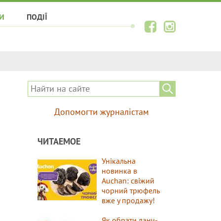
И
ПОДІЇ
Допомогти журналістам
ЧИТАЕМОЕ
Унікальна
новинка в
Auchan: свіжий
чорний трюфель
вже у продажу!
Як обрати ланч-