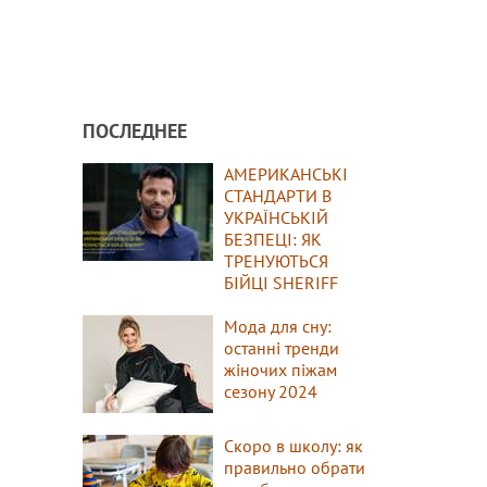
ПОСЛЕДНЕЕ
АМЕРИКАНСЬКІ
СТАНДАРТИ В
УКРАЇНСЬКІЙ
БЕЗПЕЦІ: ЯК
ТРЕНУЮТЬСЯ
БІЙЦІ SHERIFF
Мода для сну:
останні тренди
жіночих піжам
сезону 2024
Скоро в школу: як
правильно обрати