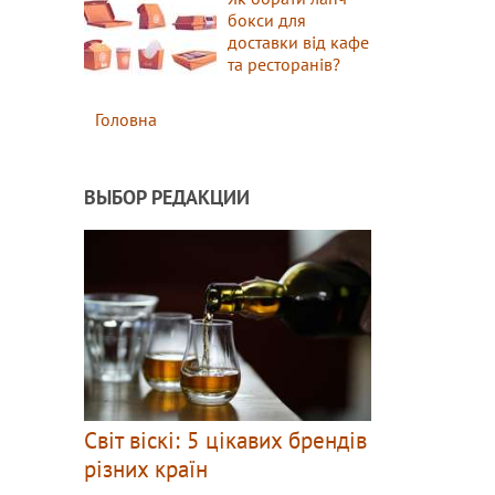
бокси для
доставки від кафе
та ресторанів?
Головна
ВЫБОР РЕДАКЦИИ
Світ віскі: 5 цікавих брендів
різних країн