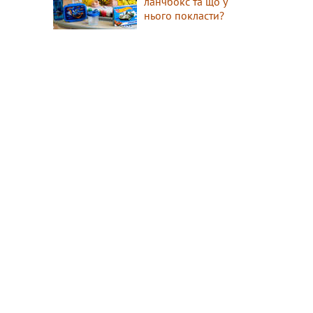
ланчбокс та що у
нього покласти?